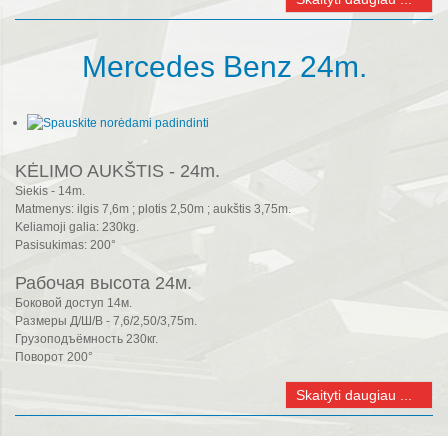
Mercedes Benz 24m.
KĖLIMO AUKŠTIS - 24m.
Siekis - 14m.
Matmenys: ilgis 7,6m ; plotis 2,50m ; aukštis 3,75m.
Keliamoji galia: 230kg.
Pasisukimas: 200°
Рабочая высота 24м.
Боковой доступ 14м.
Размеры Д/Ш/В - 7,6/2,50/3,75m.
Грузоподъёмность 230кг.
Поворот 200°
Skaityti daugiau ...