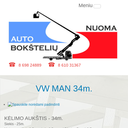
Meniu
8 698 24889
8 610 31367
VW MAN 34m.
KĖLIMO AUKŠTIS - 34m.
Siekis - 25m.