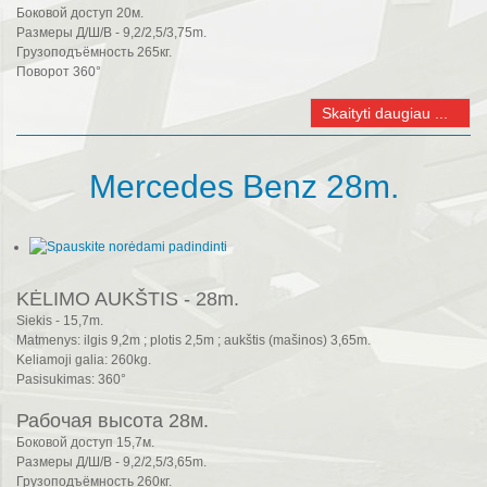
Боковой доступ 20м.
Размеры Д/Ш/В - 9,2/2,5/3,75m.
Грузоподъёмность 265кг.
Поворот 360°
Skaityti daugiau ...
Mercedes Benz 28m.
KĖLIMO AUKŠTIS - 28m.
Siekis - 15,7m.
Matmenys: ilgis 9,2m ; plotis 2,5m ; aukštis (mašinos) 3,65m.
Keliamoji galia: 260kg.
Pasisukimas: 360°
Рабочая высота 28м.
Боковой доступ 15,7м.
Размеры Д/Ш/В - 9,2/2,5/3,65m.
Грузоподъёмность 260кг.