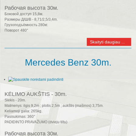
Рабочая высота 30м.
Боковой доступ 15,8м.
Размеры Д/Ш/В - 8,71/2,5/3,4m.
Грузоподъёмность 280кг.
Поворот 480°
Skaityti daugiau ...
Mercedes Benz 30m.
KĖLIMO AUKŠTIS - 30m.
Siekis - 20m.
Matmenys: ilgis 9,2m ; plotis 2,5m ; aukštis (mašinos) 3,75m.
Keliamoji galia: 265kg.
Pasisukimas: 360°
PADIDINTO PRAVAŽUMO (dvieju tiltu)
Рабочая высота 30м.