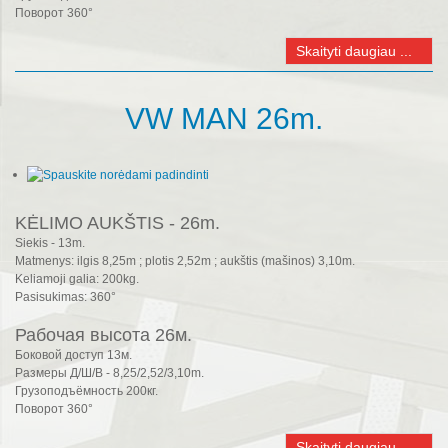
Поворот 360°
Skaityti daugiau ...
VW MAN 26m.
KĖLIMO AUKŠTIS - 26m.
Siekis - 13m.
Matmenys: ilgis 8,25m ; plotis 2,52m ; aukštis (mašinos) 3,10m.
Keliamoji galia: 200kg.
Pasisukimas: 360°
Рабочая высота 26м.
Боковой доступ 13м.
Размеры Д/Ш/В - 8,25/2,52/3,10m.
Грузоподъёмность 200кг.
Поворот 360°
Skaityti daugiau ...