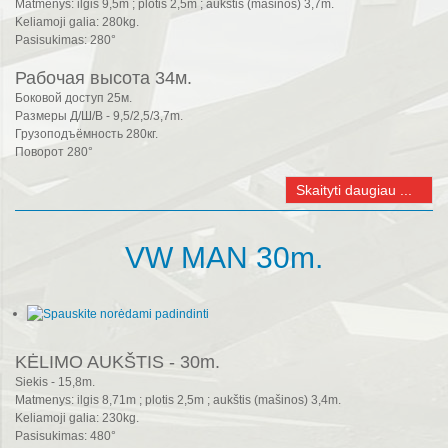
Matmenys: ilgis 9,5m ; plotis 2,5m ; aukštis (mašinos) 3,7m.
Keliamoji galia: 280kg.
Pasisukimas: 280°
Рабочая высота 34м.
Боковой доступ 25м.
Размеры Д/Ш/В - 9,5/2,5/3,7m.
Грузоподъёмность 280кг.
Поворот 280°
Skaityti daugiau ...
VW MAN 30m.
KĖLIMO AUKŠTIS - 30m.
Siekis - 15,8m.
Matmenys: ilgis 8,71m ; plotis 2,5m ; aukštis (mašinos) 3,4m.
Keliamoji galia: 230kg.
Pasisukimas: 480°