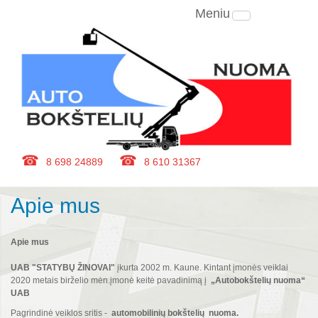
Meniu
8 698 24889
8 610 31367
Apie mus
Apie mus
UAB "STATYBŲ ŽINOVAI"
įkurta 2002 m. Kaune. Kintant įmonės veiklai
2020 metais birželio mėn.įmonė keitė pavadinimą į
„Autobokštelių nuoma“
UAB
Pagrindinė veiklos sritis -
automobilinių bokštelių nuoma.