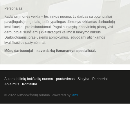
Personalas:
Kadangi įmonės veikla – technikos nuoma, t.y darbas su potencialiai
pavojingais įrenginiais, todėl ypatingas dėmesys skiriamas darbuotojų
kvalifikacijai, profesionalumui. Pagal nustatytą ir patvirtintą planą, visi
darbuotojai siunčiami į kvalifikacijos kėlimo ir mokymo kursus .
Darbuotojams, praėjusiems apmokymus, išduodami atitinkamos
kvalifikacijos pažymėjimai.
Mūsų darbuotojai – savo darbą išmanantys specialistai.
Automobilinių bokštelių nuoma - pardavimas
Statyba
Partneriai
Apie mus
Kontaktai
© 2022 Autobokštelių nuoma. Powered by:
ahx